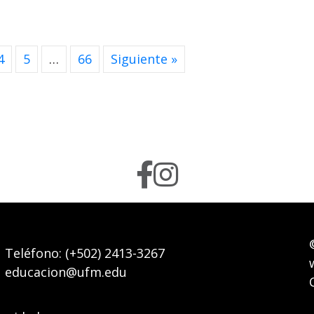
4
5
…
66
Siguiente »
Teléfono:
(+502) 2413-3267
educacion@ufm.edu