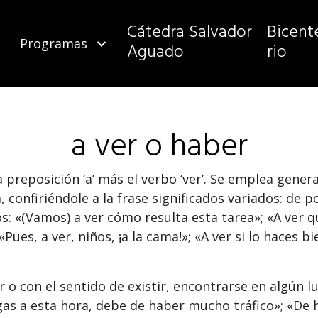
Cátedra Salvador
Bicent
Programas
Aguado
rio
a ver o haber
a preposición ‘a’ más el verbo ‘ver’. Se emplea gener
 confiriéndole a la frase significados variados: de p
s: «(Vamos) a ver cómo resulta esta tarea»; «A ver qu
 «Pues, a ver, niños, ¡a la cama!»; «A ver si lo haces b
r o con el sentido de existir, encontrarse en algún 
lgas a esta hora, debe de haber mucho tráfico»; «De