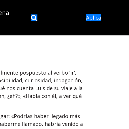
ena
Aplica
almente pospuesto al verbo ‘ir’,
osibilidad, curiosidad, indagación,
é nos cuenta Luis de su viaje a la
ien, ¿eh?»; «Habla con él, a ver qué
lugar: «Podrías haber llegado más
 haberme llamado, habría venido a