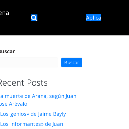
ena
Aplica
Buscar
Buscar
Recent Posts
La muerte de Arana, según Juan
osé Arévalo.
Los genios» de Jaime Bayly
«Los informantes» de Juan