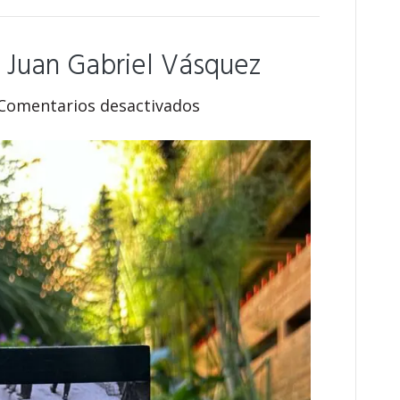
 Juan Gabriel Vásquez
en
Comentarios desactivados
«Los
informantes»
de
Juan
Gabriel
Vásquez