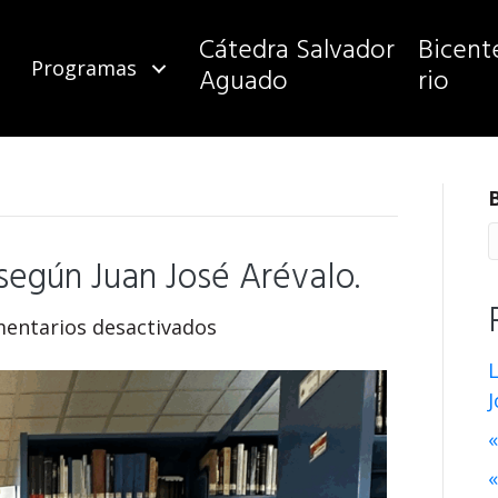
Cátedra Salvador
Bicent
Programas
Aguado
rio
según Juan José Arévalo.
en
entarios desactivados
La
muerte
J
de
«
Arana,
según