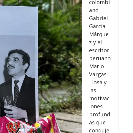
colombi
ano
Gabriel
García
Márque
z y el
escritor
peruano
Mario
Vargas
Llosa y
las
motivac
iones
profund
as que
conduje