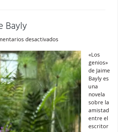
e Bayly
en
entarios desactivados
«Los
«Los
genios»
genios»
de
de Jaime
Jaime
Bayly es
Bayly
una
novela
sobre la
amistad
entre el
escritor