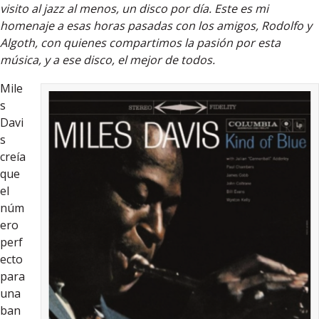
visito al jazz al menos, un disco por día. Este es mi
homenaje a esas horas pasadas con los amigos, Rodolfo y
Algoth, con quienes compartimos la pasión por esta
música, y a ese disco, el mejor de todos.
Mile
s
Davi
s
creía
que
el
núm
ero
perf
ecto
para
una
ban