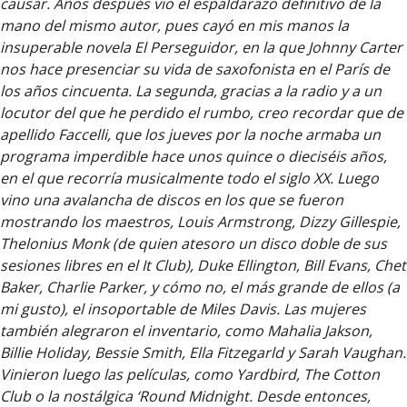
causar. Años después vio el espaldarazo definitivo de la
mano del mismo autor, pues cayó en mis manos la
insuperable novela El Perseguidor, en la que Johnny Carter
nos hace presenciar su vida de saxofonista en el París de
los años cincuenta. La segunda, gracias a la radio y a un
locutor del que he perdido el rumbo, creo recordar que de
apellido Faccelli, que los jueves por la noche armaba un
programa imperdible hace unos quince o dieciséis años,
en el que recorría musicalmente todo el siglo XX. Luego
vino una avalancha de discos en los que se fueron
mostrando los maestros, Louis Armstrong, Dizzy Gillespie,
Thelonius Monk (de quien atesoro un disco doble de sus
sesiones libres en el It Club), Duke Ellington, Bill Evans, Chet
Baker, Charlie Parker, y cómo no, el más grande de ellos (a
mi gusto), el insoportable de Miles Davis. Las mujeres
también alegraron el inventario, como Mahalia Jakson,
Billie Holiday, Bessie Smith, Ella Fitzegarld y Sarah Vaughan.
Vinieron luego las películas, como Yardbird, The Cotton
Club o la nostálgica ‘Round Midnight. Desde entonces,