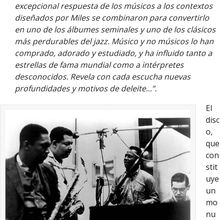
excepcional respuesta de los músicos a los contextos
diseñados por Miles se combinaron para convertirlo
en uno de los álbumes seminales y uno de los clásicos
más perdurables del jazz. Músico y no músicos lo han
comprado, adorado y estudiado, y ha influido tanto a
estrellas de fama mundial como a intérpretes
desconocidos. Revela con cada escucha nuevas
profundidades y motivos de deleite…”.
El
disc
o,
que
con
stit
uye
un
mo
nu