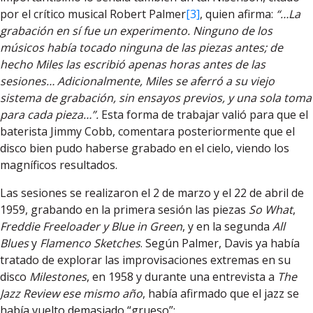
por el crítico musical Robert Palmer
[3]
, quien afirma:
“…La
grabación en sí fue un experimento. Ninguno de los
músicos había tocado ninguna de las piezas antes; de
hecho Miles las escribió apenas horas antes de las
sesiones… Adicionalmente, Miles se aferró a su viejo
sistema de grabación, sin ensayos previos, y una sola toma
para cada pieza…”.
Esta forma de trabajar valió para que el
baterista Jimmy Cobb, comentara posteriormente que el
disco bien pudo haberse grabado en el cielo, viendo los
magníficos resultados.
Las sesiones se realizaron el 2 de marzo y el 22 de abril de
1959, grabando en la primera sesión las piezas
So What
,
Freddie Freeloader y Blue in Green
, y en la segunda
All
Blues
y
Flamenco Sketches
. Según Palmer, Davis ya había
tratado de explorar las improvisaciones extremas en su
disco
Milestones
, en 1958 y durante una entrevista a
The
Jazz Review ese mismo año
, había afirmado que el jazz se
había vuelto demasiado “grueso”: