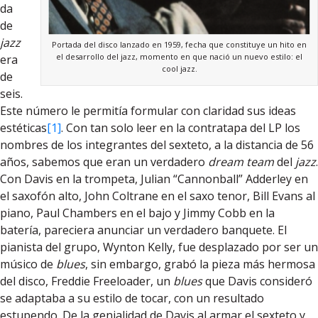
da
de
jazz
Portada del disco lanzado en 1959, fecha que constituye un hito en
el desarrollo del jazz, momento en que nació un nuevo estilo: el
era
cool jazz.
de
seis.
Este número le permitía formular con claridad sus ideas
estéticas
[1]
. Con tan solo leer en la contratapa del LP los
nombres de los integrantes del sexteto, a la distancia de 56
años, sabemos que eran un verdadero
dream team
del
jazz
.
Con Davis en la trompeta, Julian “Cannonball” Adderley en
el saxofón alto, John Coltrane en el saxo tenor, Bill Evans al
piano, Paul Chambers en el bajo y Jimmy Cobb en la
batería, pareciera anunciar un verdadero banquete. El
pianista del grupo, Wynton Kelly, fue desplazado por ser un
músico de
blues
, sin embargo, grabó la pieza más hermosa
del disco, Freddie Freeloader, un
blues
que Davis consideró
se adaptaba a su estilo de tocar, con un resultado
estupendo. De la genialidad de Davis al armar el sexteto y