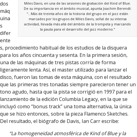
dos
Miles Davis, en una de las sesiones de grabación del Kind of Blue.
De su importancia en el ámbito musical, apunta Joachim Berendt:
máq
“…Más de treinta años de la historia del grupo en el jazz están
uina
marcados por los grupos de Miles Davis, señal de su intensa
actividad, llevada más allá del ámbito de la trompeta y marcando
s
la pauta para el desarrollo del jazz moderno.”
difer
ente
s, procedimiento habitual de los estudios de la disquera
para los años cincuenta y sesenta. En la primera sesión,
una de las máquinas de tres pistas corría de forma
ligeramente lenta. Así, el master utilizado para lanzar el
disco, fueron las tomas de esta máquina, con el resultado
que las primeras tres tonadas siempre parecieron tener un
tono agudo, hasta que la pista se corrigió en 1997 para el
lanzamiento de la edición Columbia Legacy, en la que se
incluyó como “bonus track” una toma alternativa, la única
que se hizo entonces, sobre la pieza Flamenco Sketches.
Del resultado, el biógrafo de Davis, Ian Carr escribe:
“La homogeneidad atmosférica de Kind of Blue y la