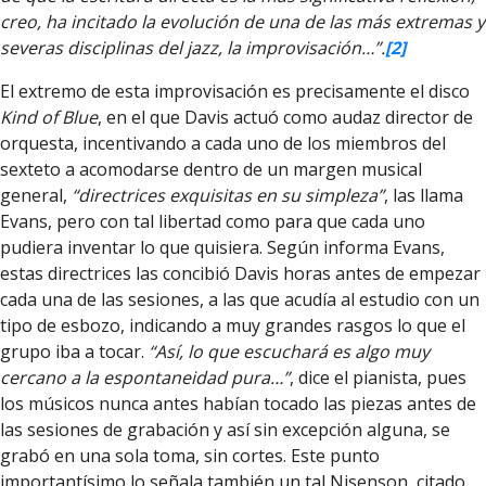
creo, ha incitado la evolución de una de las más extremas y
severas disciplinas del jazz, la improvisación…”.
[2]
El extremo de esta improvisación es precisamente el disco
Kind of Blue
, en el que Davis actuó como audaz director de
orquesta, incentivando a cada uno de los miembros del
sexteto a acomodarse dentro de un margen musical
general,
“directrices exquisitas en su simpleza”
, las llama
Evans, pero con tal libertad como para que cada uno
pudiera inventar lo que quisiera. Según informa Evans,
estas directrices las concibió Davis horas antes de empezar
cada una de las sesiones, a las que acudía al estudio con un
tipo de esbozo, indicando a muy grandes rasgos lo que el
grupo iba a tocar.
“Así, lo que escuchará es algo muy
cercano a la espontaneidad pura…”
, dice el pianista, pues
los músicos nunca antes habían tocado las piezas antes de
las sesiones de grabación y así sin excepción alguna, se
grabó en una sola toma, sin cortes. Este punto
importantísimo lo señala también un tal Nisenson, citado