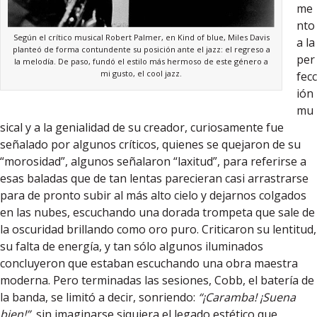
me
nto
Según el crítico musical Robert Palmer, en Kind of blue, Miles Davis
a la
planteó de forma contundente su posición ante el jazz: el regreso a
per
la melodía. De paso, fundó el estilo más hermoso de este género a
mi gusto, el cool jazz.
fecc
ión
mu
sical y a la genialidad de su creador, curiosamente fue
señalado por algunos críticos, quienes se quejaron de su
“morosidad”, algunos señalaron “laxitud”, para referirse a
esas baladas que de tan lentas parecieran casi arrastrarse
para de pronto subir al más alto cielo y dejarnos colgados
en las nubes, escuchando una dorada trompeta que sale de
la oscuridad brillando como oro puro. Criticaron su lentitud,
su falta de energía, y tan sólo algunos iluminados
concluyeron que estaban escuchando una obra maestra
moderna. Pero terminadas las sesiones, Cobb, el batería de
la banda, se limitó a decir, sonriendo:
“¡Caramba! ¡Suena
bien!”
, sin imaginarse siquiera el legado estético que